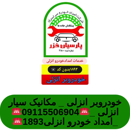
خودروبر انزلی _ مکانیک سیار
انزلی _
09115506904
_امداد خودرو انزلی1893