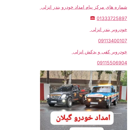
شماره های مرکز پیام امداد خودرو بندر انزلی
01333725897
خودروبر بندر انزلی
09113400107
خودروبر کفی و یدکش انزلی
09115506904