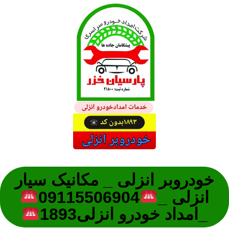
خودروبر انزلی _ مکانیک سیار
انزلی _
09115506904
_امداد خودرو انزلی1893